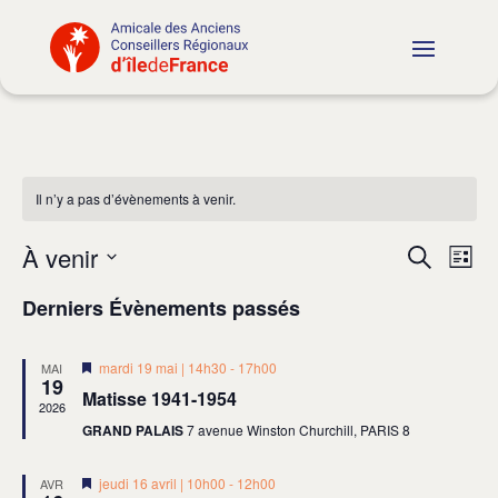
Il n’y a pas d’évènements à venir.
Reche
Na
À venir
Recherche
Liste
de
et
Sélectionnez
Derniers Évènements passés
vu
naviga
une
Év
date.
de
Mis
mardi 19 mai | 14h30
-
17h00
MAI
vues
19
en
Matisse 1941-1954
avant
2026
Évène
GRAND PALAIS
7 avenue Winston Churchill, PARIS 8
Mis
jeudi 16 avril | 10h00
-
12h00
AVR