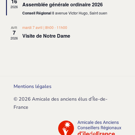
16
en
Assemblée générale ordinaire 2026
avant
2026
Conseil Régional
8 avenue Victor Hugo, Saint ouen
mardi 7 avril | 8h00
-
11h00
AVR
7
Visite de Notre Dame
2026
Mentions légales
© 2026 Amicale des anciens élus d’Île-de-
France